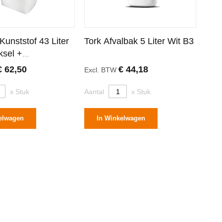
Kunststof 43 Liter
Tork Afvalbak 5 Liter Wit B3
sel +
stiging
€ 62,50
€ 44,18
Excl. BTW
x Stuk
Aantal
x Stuk
elwagen
In Winkelwagen