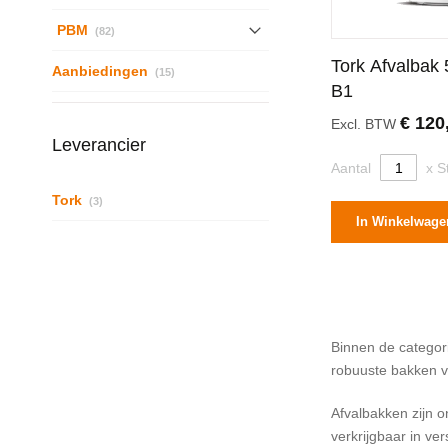
producten
PBM
82
Tork Afvalbak 
producten
Aanbiedingen
15
B1
€ 120
Excl. BTW
Leverancier
Aantal
x S
producten
Tork
3
In Winkelwage
Binnen de categori
robuuste bakken vo
Afvalbakken zijn 
verkrijgbaar in ver