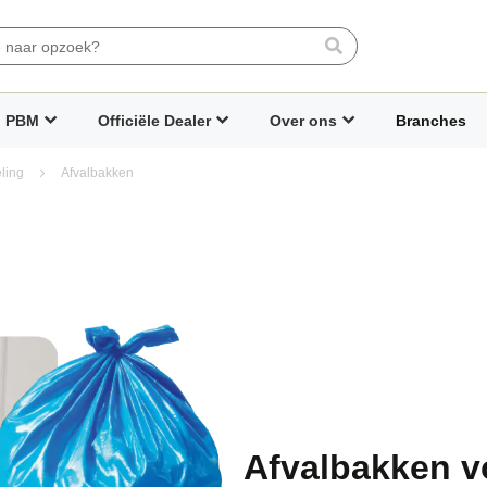
Search
PBM
Officiële Dealer
Over ons
Branches
eling
Afvalbakken
Afvalbakken vo