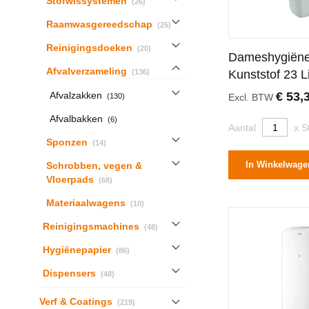
Stofwissystemen
26
producten
Raamwasgereedschap
25
producten
Reinigingsdoeken
20
Dameshygiën
producten
Afvalverzameling
136
Kunststof 23 L
Aflsuitend Dek
producten
Afvalzakken
€ 53,
130
Excl. BTW
producten
Afvalbakken
6
Aantal
x S
producten
Sponzen
14
In Winkelwage
Schrobben, vegen &
producten
Vloerpads
68
producten
Materiaalwagens
10
producten
Reinigingsmachines
48
producten
Hygiënepapier
86
producten
Dispensers
48
producten
Verf & Coatings
219