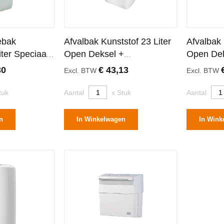
ebak
Afvalbak Kunststof 23 Liter
Afvalbak 
iter Speciaal
Open Deksel +
Open Dek
sel
Wandbevestiging
Wandbeve
30
€ 43,13
Excl. BTW
Excl. BTW
tuk
Aantal
x Stuk
Aantal
n
In Winkelwagen
In Wink