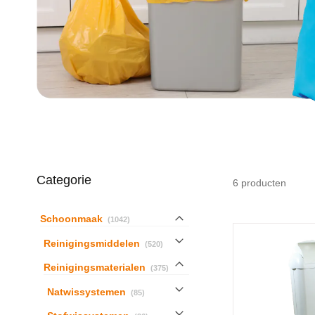
Categorie
6
producten
producten
Schoonmaak
1042
producten
Reinigingsmiddelen
520
producten
Reinigingsmaterialen
375
producten
Natwissystemen
85
producten