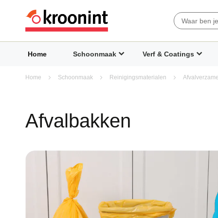
Search
Home
Schoonmaak
Verf & Coatings
Home
Schoonmaak
Reinigingsmaterialen
Afvalverzam
Afvalbakken