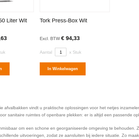
50 Liter Wit
Tork Press-Box Wit
,63
€ 94,33
Excl. BTW
tuk
Aantal
x Stuk
n
In Winkelwagen
e afvalbakken vindt u praktische oplossingen voor het netjes inzamele
or sanitaire ruimtes of openbare plekken: er is altijd een passende op
onmisbaar om een schone en georganiseerde omgeving te behouden. Ze
schillende uitvoeringen, zodat ze aansluiten bij iedere situatie. Zo maak