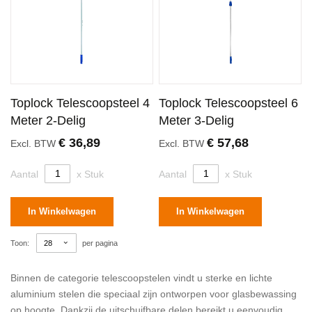
Toplock Telescoopsteel 4
Toplock Telescoopsteel 6
Meter 2-Delig
Meter 3-Delig
€ 36,89
€ 57,68
Excl. BTW
Excl. BTW
Aantal
x Stuk
Aantal
x Stuk
In Winkelwagen
In Winkelwagen
Toon
per pagina
Binnen de categorie telescoopstelen vindt u sterke en lichte
aluminium stelen die speciaal zijn ontworpen voor glasbewassing
op hoogte. Dankzij de uitschuifbare delen bereikt u eenvoudig