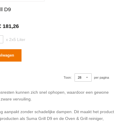
ll D9
€ 181,26
x 2x5 Liter
elwagen
Toon
per pagina
 etensresten kunnen zich snel ophopen, waardoor een gewone
 zware vervuiling.
ling aanpakt zonder schadelijke dampen. Dit maakt het product
 producten als Suma Grill D9 en de Oven & Grill reiniger,