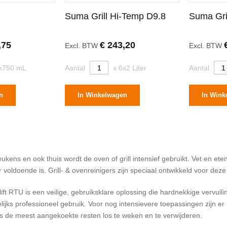
Suma Grill Hi-Temp D9.8
Suma Gri
,75
€ 243,20
Excl. BTW
Excl. BTW
6x750 mL
Aantal
x 6x2 Liter
Aantal
n
In Winkelwagen
In Wink
eukens en ook thuis wordt de oven of grill intensief gebruikt. Vet en
r voldoende is. Grill- & ovenreinigers zijn speciaal ontwikkeld voor deze
ft RTU is een veilige, gebruiksklare oplossing die hardnekkige vervui
lijks professioneel gebruik. Voor nog intensievere toepassingen zijn er
fs de meest aangekoekte resten los te weken en te verwijderen.