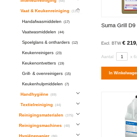
Interieurreiniging
68
producten
Vaat & Keukenreiniging
131
producten
Handafwasmiddelen
17
Suma Grill D9
producten
Vaatwasmiddelen
44
producten
Spoelglans & ontharders
€ 219
12
Excl. BTW
producten
Keukenreinigers
23
Aantal
x 6
producten
Keukenontvetters
19
producten
In Winkelwage
Grill- & ovenreinigers
15
producten
Keukenhulpmiddelen
7
producten
Handhygiëne
69
producten
Textielreiniging
44
producten
Reinigingsmaterialen
375
producten
Reinigingsmachines
48
producten
Hygiënepapier
86