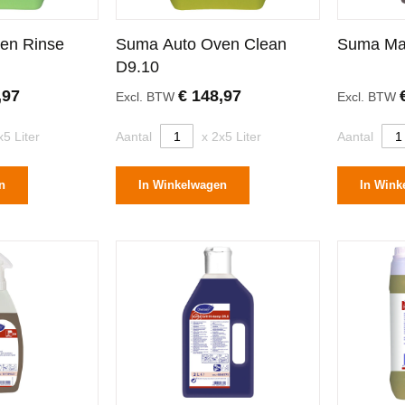
en Rinse
Suma Auto Oven Clean
Suma Ma
D9.10
,97
€ 148,97
Excl. BTW
Excl. BTW
x5 Liter
Aantal
x 2x5 Liter
Aantal
n
In Winkelwagen
In Wink