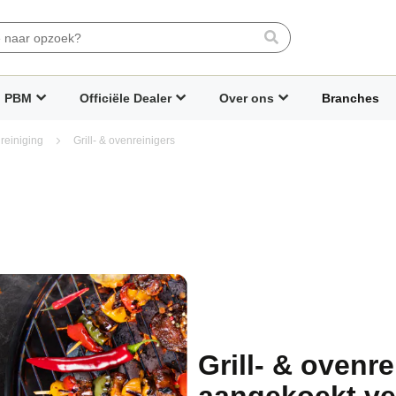
Search
PBM
Officiële Dealer
Over ons
Branches
reiniging
Grill- & ovenreinigers
Grill- & ovenr
aangekoekt ve