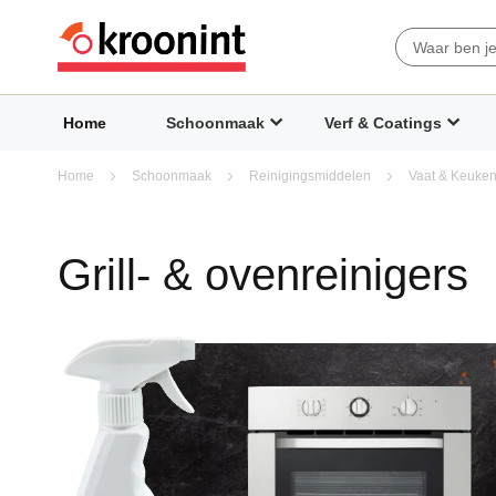
Search
Home
Schoonmaak
Verf & Coatings
Home
Schoonmaak
Reinigingsmiddelen
Vaat & Keuken
Grill- & ovenreinigers