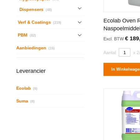
producten
Dispensers
48
Ecolab Oven 
producten
Verf & Coatings
219
Naspoelmidde
producten
PBM
82
€ 189
Excl. BTW
producten
Aanbiedingen
15
Aantal
x 2
In Winkelwage
Leverancier
producten
Ecolab
6
producten
Suma
8