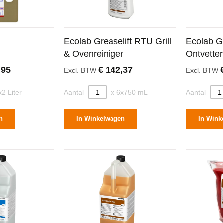
Ecolab Greaselift RTU Grill
Ecolab G
& Ovenreiniger
Ontvetter
,95
€ 142,37
Excl. BTW
Excl. BTW
x2 Liter
Aantal
x 6x750 mL
Aantal
n
In Winkelwagen
In Wink