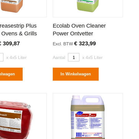
reasestrip Plus
Ecolab Oven Cleaner
 Ovens & Grills
Power Ontvetter
€ 309,87
€ 323,99
Excl. BTW
x 4x5 Liter
Aantal
x 4x5 Liter
elwagen
In Winkelwagen