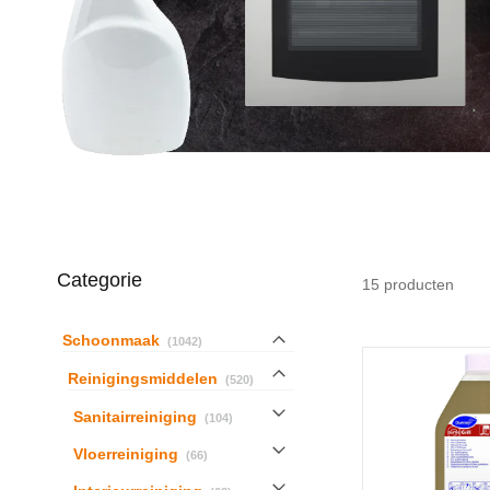
Categorie
15
producten
producten
Schoonmaak
1042
producten
Reinigingsmiddelen
520
producten
Sanitairreiniging
104
producten
Vloerreiniging
66
producten