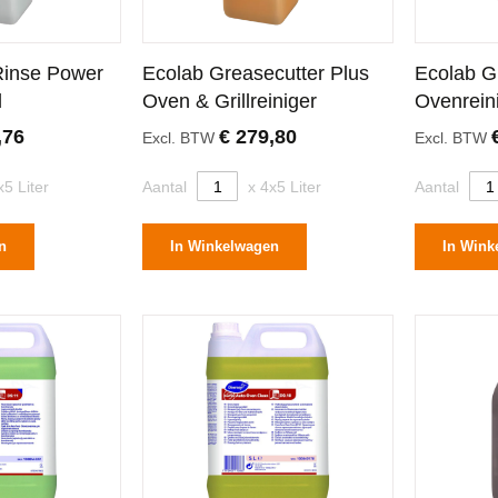
Rinse Power
Ecolab Greasecutter Plus
Ecolab Gr
l
Oven & Grillreiniger
Ovenrein
,76
€ 279,80
Excl. BTW
Excl. BTW
x5 Liter
Aantal
x 4x5 Liter
Aantal
n
In Winkelwagen
In Wink