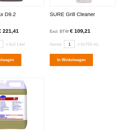
x D9.2
SURE Grill Cleaner
€ 221,41
€ 109,21
Excl. BTW
x 6x2 Liter
Aantal
x 6x750 mL
elwagen
In Winkelwagen