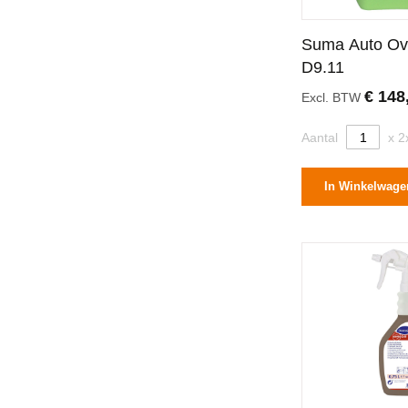
Suma Auto Ov
D9.11
€ 148
Excl. BTW
Aantal
x 2
In Winkelwage