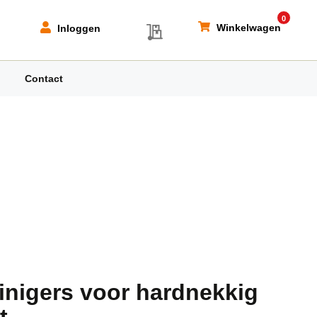
0
My Quote
Winkelwagen
Inloggen
Contact
einigers voor hardnekkig
t.