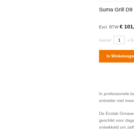
Suma Grill D9
€ 101
Excl. BTW
Aantal
x 
In Winkelwage
In professionele k
ontvetter niet mee
De Ecolab Greaseli
geschikt voor dage
ontwikkeld om zel