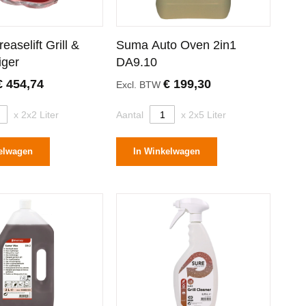
easelift Grill &
Suma Auto Oven 2in1
iger
DA9.10
€ 454,74
€ 199,30
Excl. BTW
x 2x2 Liter
Aantal
x 2x5 Liter
elwagen
In Winkelwagen